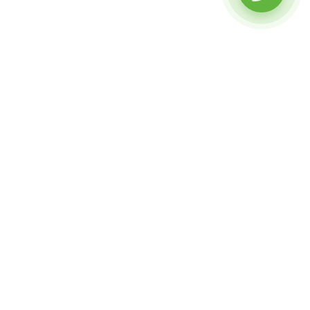
ОФОРМИТЕ ЗАЯВКУ НА ВЫЕЗД МАСТЕРА
Закажите обратный звонок на сайте и наши специалисты
перезвонят в течении 5 минут.